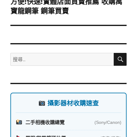
方便!快速!實體店面買賣推薦 收購萬
下
一
寶龍鋼筆 鋼筆買賣
篇
文
章:
搜
搜
尋
尋
關
鍵
字:
攝影器材收購速查
二手相機收購總覽
(Sony/Canon)