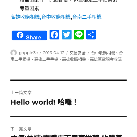
考量因素
高雄收購相機,台中收購相機
,
台南二手相機
F
T
Li
分
Share
a
w
n
享
c
it
e
作
發
分
標
gapple3c
2016-04-12
交易安全
台中收購相機
、
台
者
佈
類
籤
南二手相機
、
高雄二手手機
、
高雄收購相機
、
高雄筆電現金收購
e
te
日
b
r
期:
o
文
o
上一篇文章
章
k
Hello world! 哈囉！
上
一
導
篇
覽
文
下一篇文章
章: