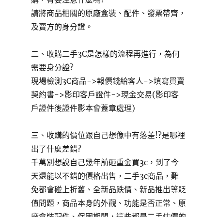
請將商品相關的原廠盒裝、配件、發票帶齊，
及賣方的身分證。
二、收購二手3C是怎樣的流程再進行，為何
需要身分證?
現場檢測3C商品->報價錢給客人->填寫買賣
契約書->影印客戶證件->現金交易(影印客
戶證件後證件影本會蓋章處理)
三、收購的價位跟自己想像中有落差!?是哪裡
出了什麼差錯?
千萬別想說自己幾年前砸重金買3c，到了今
天還能以不錯的價格出售，二手3c商品，難
免都會碰上折舊、全新品跌價、新品推出等貶
值問題，商品本身的外觀、功能是否正常、原
廠盒裝配件、保固期間，這些都是二手估價的