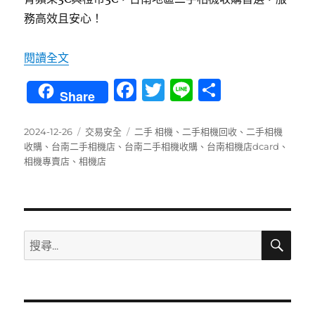
務高效且安心！
〈專業相機回收！台南青蘋果3C助您快速了解價
閱讀全文
F
T
Li
分
Share
a
w
n
享
c
it
e
發
分
標
2024-12-26
交易安全
二手 相機
、
二手相機回收
、
二手相機
佈
類
籤
收購
、
台南二手相機店
、
台南二手相機收購
、
台南相機店dcard
、
e
te
日
相機專賣店
、
相機店
b
r
期:
o
o
搜
搜
k
尋
尋
關
鍵