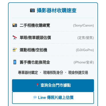
字:
攝影器材收購速查
二手相機收購總覽
(Sony/Canon)
單眼/微單鏡頭估價
(定焦/變焦)
運動相機/空拍機
(DJI/GoPro)
舊手機也能換現金
(iPhone/安卓)
專業器材鑑定 ． 現場核對身分 ． 現金快速交易
查詢全台門市據點
Line 傳照片線上估價