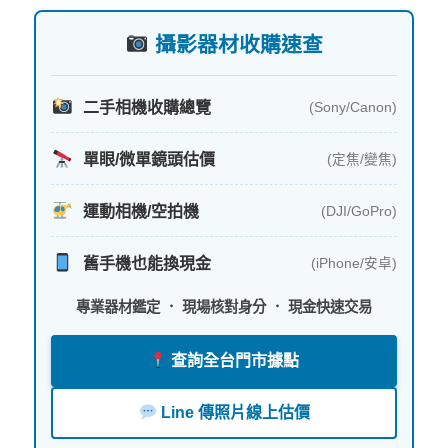
字:
攝影器材收購速查
二手相機收購總覽
(Sony/Canon)
單眼/微單鏡頭估價
(定焦/變焦)
運動相機/空拍機
(DJI/GoPro)
舊手機也能換現金
(iPhone/安卓)
專業器材鑑定 ． 現場核對身分 ． 現金快速交易
查詢全台門市據點
Line 傳照片線上估價