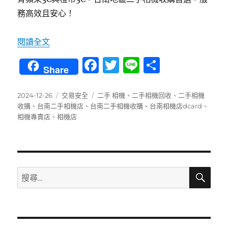
務高效且安心！
〈專業相機回收！台南青蘋果3C助您快速了解價
閱讀全文
F
T
Li
分
Share
a
w
n
享
c
it
e
發
分
標
2024-12-26
交易安全
二手 相機
、
二手相機回收
、
二手相機
佈
類
籤
收購
、
台南二手相機店
、
台南二手相機收購
、
台南相機店dcard
、
e
te
日
相機專賣店
、
相機店
b
r
期:
o
o
搜
搜
k
尋
尋
關
鍵