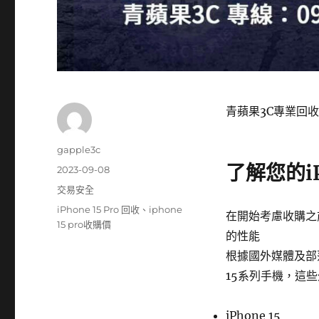
青蘋果3C專業回收
作
gapple3c
者
了解您的iPh
發
2023-09-08
佈
分
交易安全
日
類
標
iPhone 15 Pro 回收
、
iphone
期:
在開始考慮收購之前
籤
15 pro收購價
的性能
根據國外媒體及部落
15系列手機，這
iPhone 15