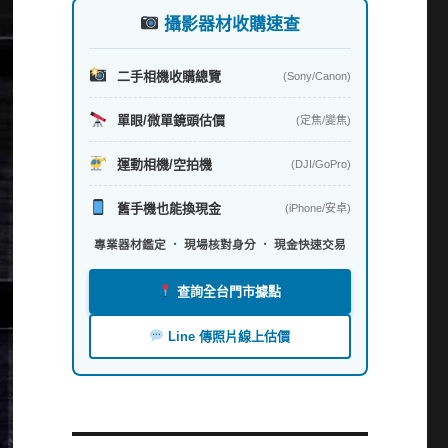
攝影器材收購速查
二手相機收購總覽
(Sony/Canon)
單眼/微單鏡頭估價
(定焦/變焦)
運動相機/空拍機
(DJI/GoPro)
舊手機也能換現金
(iPhone/安卓)
專業器材鑑定 ． 現場核對身分 ． 現金快速交易
查詢全台門市據點
Line 傳照片線上估價