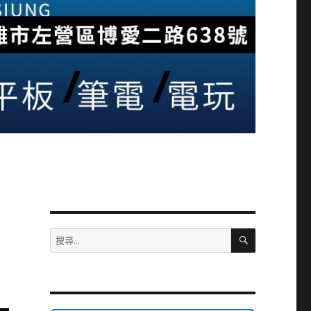
搜
搜
尋
尋
關
鍵
字: