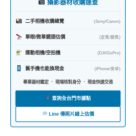
攝影器材收購速查
二手相機收購總覽
(Sony/Canon)
單眼/微單鏡頭估價
(定焦/變焦)
運動相機/空拍機
(DJI/GoPro)
舊手機也能換現金
(iPhone/安卓)
專業器材鑑定 ． 現場核對身分 ． 現金快速交易
查詢全台門市據點
Line 傳照片線上估價