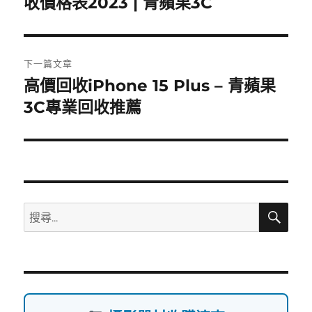
收價格表2023 | 青蘋果3C
導
篇
覽
文
章:
下一篇文章
高價回收iPhone 15 Plus – 青蘋果
下
一
3C專業回收推薦
篇
文
章:
搜
搜
尋
尋
關
鍵
字: