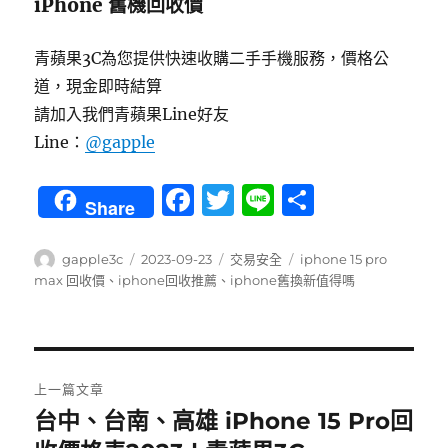
iPhone 舊機回收價
青蘋果3C為您提供快速收購二手手機服務，價格公
道，現金即時結算
請加入我們青蘋果Line好友
Line：
@gapple
F
T
Li
分
Share
a
w
n
享
c
it
e
作
發
分
標
gapple3c
2023-09-23
交易安全
iphone 15 pro
者
佈
類
籤
max 回收價
、
iphone回收推薦
、
iphone舊換新值得嗎
e
te
日
b
r
期:
o
文
o
上一篇文章
章
k
台中、台南、高雄 iPhone 15 Pro回
上
一