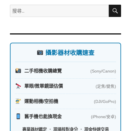
搜
搜
尋
尋
關
鍵
字:
攝影器材收購速查
二手相機收購總覽
(Sony/Canon)
單眼/微單鏡頭估價
(定焦/變焦)
運動相機/空拍機
(DJI/GoPro)
舊手機也能換現金
(iPhone/安卓)
專業器材鑑定 ． 現場核對身分 ． 現金快速交易