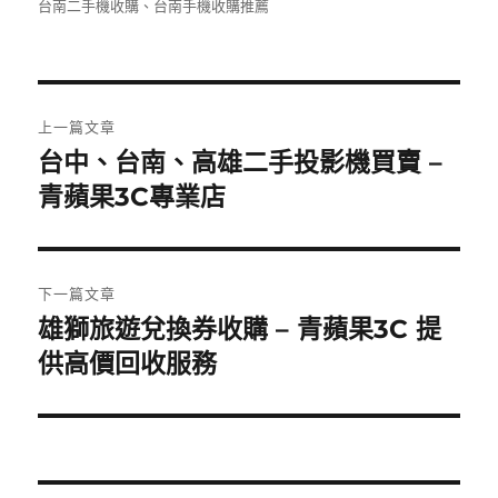
者
佈
類
籤
台南二手機收購
、
台南手機收購推薦
e
te
日
b
r
期:
o
文
o
上一篇文章
章
k
台中、台南、高雄二手投影機買賣 –
上
一
青蘋果3C專業店
導
篇
覽
文
章:
下一篇文章
雄獅旅遊兌換券收購 – 青蘋果3C 提
下
一
供高價回收服務
篇
文
章: