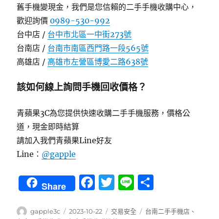
舊手機變現金，我們是您信賴的二手手機收購中心，
歡迎詢價
0989-530-992
台中店 /
台中市北區一中街273號
台南店 /
台南市南區西門路一段565號
高雄店 /
高雄市左營區博愛二路638號
該如何線上詢問手機回收價格？
青蘋果3C為您提供快速收購二手手機服務，價格公
道，現金即時結算
請加入我們青蘋果Line好友
Line：
@gapple
F
T
Li
分
Share
a
w
n
享
c
it
e
作
發
分
標
gapple3c
2023-10-22
交易安全
台南二手手機店
、